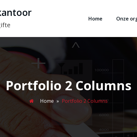
kantoor
Home
Onze org
ifte
Portfolio 2 Columns
Home
»
Portfolio 2 Columns