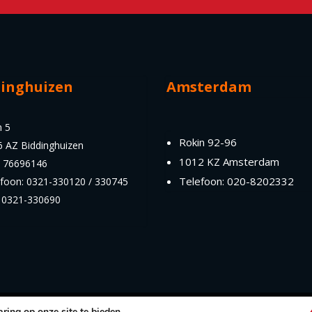
dinghuizen
Amsterdam
n 5
Rokin 92-96
6 AZ Biddinghuizen
1012 KZ Amsterdam
: 76696146
Telefoon: 020-8202332
efoon: 0321-330120 / 330745
: 0321-330690
ring op onze site te bieden.