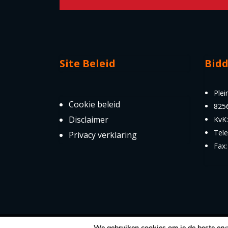
Site Beleid
Bid
Plei
Cookie beleid
825
Disclaimer
KvK
Tel
Privacy verklaring
Fax
We gebruiken cookies om je de beste erva