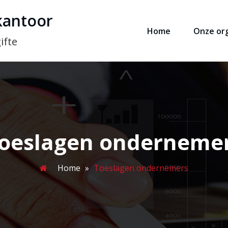
kantoor
Home
Onze org
ifte
oeslagen onderneme
Home
»
Toeslagen ondernemers