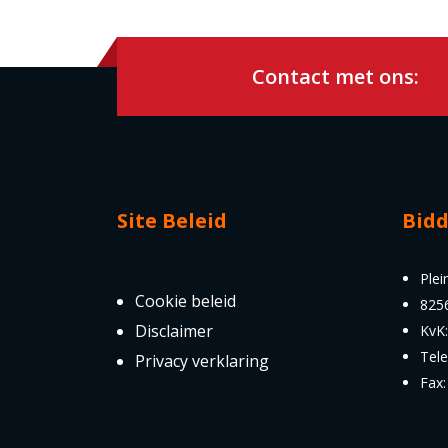
Contact met ons:
Site Beleid
Bid
Plei
Cookie beleid
825
Disclaimer
KvK
Tel
Privacy verklaring
Fax