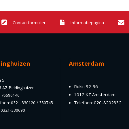
Contactformulier
Informatiepagina
dinghuizen
Amsterdam
n 5
Rokin 92-96
6 AZ Biddinghuizen
1012 KZ Amsterdam
: 76696146
Telefoon: 020-8202332
efoon: 0321-330120 / 330745
: 0321-330690