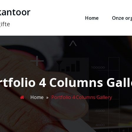
kantoor
Home
Onze org
ifte
rtfolio 4 Columns Gall
Home
»
Portfolio 4 Columns Gallery