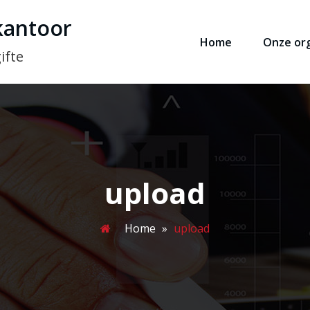
kantoor
Home
Onze org
ifte
upload
Home
»
upload