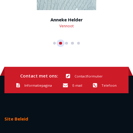
Anneke Helder
Vennoot
Contact met ons:
Contactformulier
Informatiepagina
E-mail
Telefoon
Site Beleid